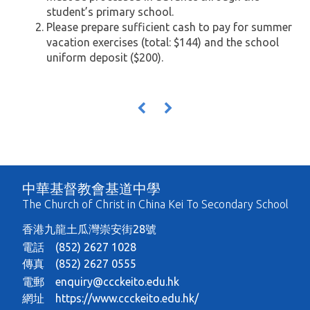
student’s primary school.
Please prepare sufficient cash to pay for summer
vacation exercises (total: $144) and the school
uniform deposit ($200).
«
»
中華基督教會基道中學
The Church of Christ in China Kei To Secondary School
香港九龍土瓜灣崇安街28號
電話 (852) 2627 1028
傳真 (852) 2627 0555
電郵
enquiry@ccckeito.edu.hk
網址
https://www.ccckeito.edu.hk/