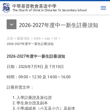
中華基督教會基道中學
T
The Church of Christ in China Kei To Secondary School
o
g
2026-2027年度中一新生註冊須知
g
l
e
主頁
最新消息
2026
July
03
n
2026-2027年度中一新生註冊須知
a
v
202
6
-202
7
年度
中一
新生註冊須知
i
g
日期：202
6
年7月
9
日 及 7月1
0
日
a
t
時間：
09:00 – 12:30
及
14:00 – 16:00
i
o
註冊所需文件：
n
入學註冊證及派位證
學生身分證及副本
小學成績表
（
小五及小六
）
及副本