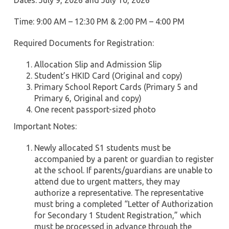
Dates: July 9, 2026 and July 10, 2026
Time: 9:00 AM – 12:30 PM & 2:00 PM – 4:00 PM
Required Documents for Registration
:
Allocation Slip and Admission Slip
Student’s HKID Card (Original and copy)
Primary School Report Cards (Primary 5 and
Primary 6, Original and copy)
One recent passport-sized photo
Important Notes
:
Newly allocated S1 students
must be
accompanied by a parent or guardian
to register
at the school. If parents/guardians are unable to
attend due to urgent matters, they may
authorize a representative. The representative
must bring a completed “Letter of Authorization
for Secondary 1 Student Registration,” which
must be processed in advance through the