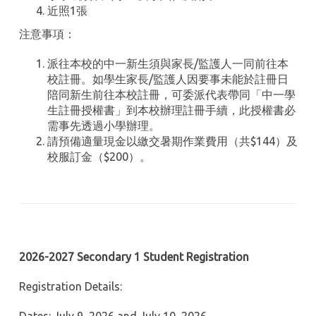
近照1張
注意事項：
派往本校的中一新生
須與家長
/
監護人
一同前往本
校註冊。如學生家長
/
監護人因要事未能於註冊日
陪同新生前往本校註冊，可委派代表帶同
「
中一學
生註冊授權書
」
到本校辦理註冊手續，此授權書必
需事先透過小學辦理。
請預備適量現金以繳交暑期作業
費用
（共
$144
）及
校服
訂金
（
$200
）
。
2026-2027
S
econdary
1
Student
Registration
Registration Details
: