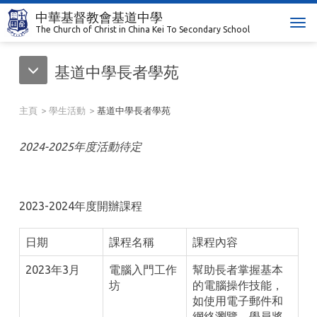
中華基督教會基道中學
T
The Church of Christ in China Kei To Secondary School
o
g
基道中學長者學苑
g
l
e
主頁
學生活動
基道中學長者學苑
n
a
2024-2025年度活動待定
v
i
g
a
2023-2024年度開辦課程
t
i
日期
課程名稱
課程內容
o
n
2023年3月
電腦入門工作
幫助長者掌握基本
坊
的電腦操作技能，
如使用電子郵件和
網絡瀏覽。學員將