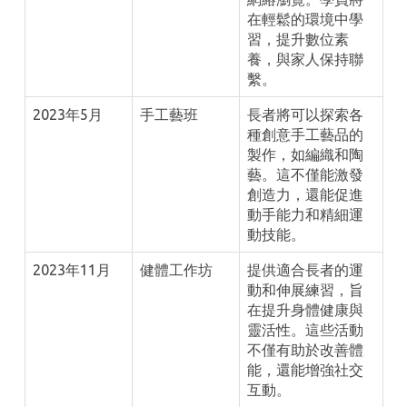
在輕鬆的環境中學
習，提升數位素
養，與家人保持聯
繫。
2023年5月
手工藝班
長者將可以探索各
種創意手工藝品的
製作，如編織和陶
藝。這不僅能激發
創造力，還能促進
動手能力和精細運
動技能。
2023年11月
健體工作坊
提供適合長者的運
動和伸展練習，旨
在提升身體健康與
靈活性。這些活動
不僅有助於改善體
能，還能增強社交
互動。