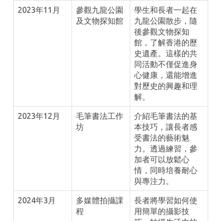
2023年11月
參觀九龍公園
學生和長者一起在
及文物探知館
九龍公園散步，隨
後參觀文物探知
館，了解香港的歷
史遺產。這樣的共
同活動不僅促進身
心健康，還能增進
對歷史的興趣和理
解。
2023年12月
毛筆書法工作
介紹毛筆書法的基
坊
本技巧，讓長者感
受書法的藝術魅
力。透過練習，參
加者可以放鬆心
情，同時培養耐心
與專注力。
2024年3月
多媒體拍攝課
長者將學習如何使
程
用簡單的攝影技