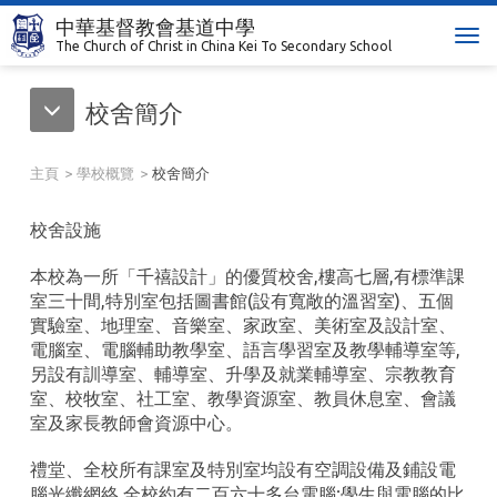
中華基督教會基道中學
T
The Church of Christ in China Kei To Secondary School
o
g
校舍簡介
g
l
e
主頁
學校概覽
校舍簡介
n
a
校舍設施
v
i
本校為一所「千禧設計」的優質校舍,樓高七層,有標準課
g
室三十間,特別室包括圖書館(設有寬敞的溫習室)、五個
a
實驗室、地理室、音樂室、家政室、美術室及設計室、
t
電腦室、電腦輔助教學室、語言學習室及教學輔導室等,
i
另設有訓導室、輔導室、升學及就業輔導室、宗教教育
o
室、校牧室、社工室、教學資源室、教員休息室、會議
n
室及家長教師會資源中心。
禮堂、全校所有課室及特別室均設有空調設備及鋪設電
腦光纖網絡,全校約有二百六十多台電腦;學生與電腦的比