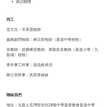
家訪關懷
同工
堂主任：岑美霞牧師
義務顧問牧師：林日昇牧師（基道中學校牧）
宣教師：徐樂唏宣教師、韋顯良宣教師（基道小學〔九
龍城〕校牧）
青年事工幹事：孫浩鋒弟兄
辦公室幹事：吳慧屏姊妹
聯絡我們
地址：九龍土瓜灣崇安街28號中華基督教會基道中學