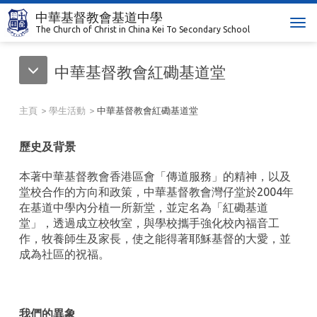
中華基督教會基道中學
T
The Church of Christ in China Kei To Secondary School
o
g
中華基督教會紅磡基道堂
g
l
e
主頁
學生活動
中華基督教會紅磡基道堂
n
a
歷史及背景
v
i
本著中華基督教會香港區會「傳道服務」的精神，以及
g
堂校合作的方向和政策，中華基督教會灣仔堂於2004年
a
在基道中學內分植一所新堂，並定名為「紅磡基道
t
堂」，透過成立校牧室，與學校攜手強化校內福音工
i
作，牧養師生及家長，使之能得著耶穌基督的大愛，並
o
成為社區的祝福。
n
我們的異象