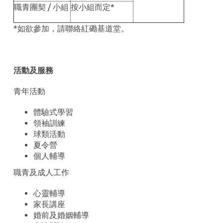
職青團契 / 小組
按小組而定*
*如欲參加，請聯絡紅磡基道堂。
活動及服務
青年活動
體驗式學習
領袖訓練
球類活動
夏令營
個人輔導
職青及成人工作
心靈輔導
家長講座
婚前及婚姻輔導