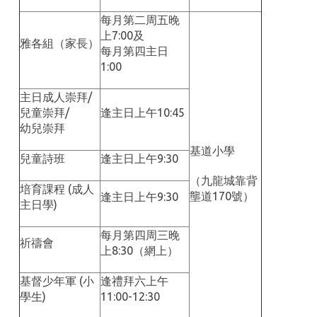
每月第二周五晚
上7:00及
雅各組（家長）
每月第四主日
1:00
主日成人崇拜/
兒童崇拜/
逢主日上午10:45
幼兒崇拜
基道小學
兒童詩班
逢主日上午9:30
（九龍城靠背
培育課程 (成人
壟道170號）
逢主日上午9:30
主日學)
每月第四周三晚
祈禱會
上8:30（網上）
基督少年軍 (小
逢禮拜六上午
學生)
11:00-12:30