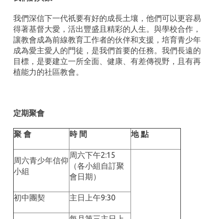
我們深信下一代祇要有好的成長土壤，他們可以更容易
得著基督大愛，活出豐盛且精彩的人生。與學校合作，
讓教會成為前線教育工作者的伙伴和支援，培育青少年
成為愛主愛人的門徒，是我們首要的任務。我們長遠的
目標，是要建立一所全面、健康、有差傳視野，且有再
植能力的社區教會。
定期聚會
聚
會
時
間
地
點
周六下午2:15
周六青少年信仰
（各小組自訂聚
小組
會日期）
初中團契
主日上午9:30
每月第三主日上