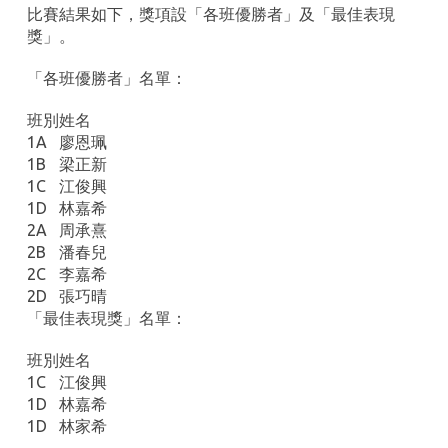
比賽結果如下，獎項設「各班優勝者」及「最佳表現
獎」。
「各班優勝者」名單：
班別
姓名
1A
廖恩珮
1B
梁正新
1C
江俊興
1D
林嘉希
2A
周承熹
2B
潘春兒
2C
李嘉希
2D
張巧晴
「最佳表現獎」名單：
班別
姓名
1C
江俊興
1D
林嘉希
1D
林家希