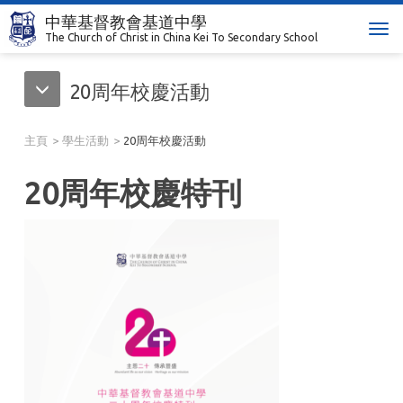
中華基督教會基道中學
T
The Church of Christ in China Kei To Secondary School
o
g
20周年校慶活動
g
l
e
主頁
學生活動
20周年校慶活動
n
a
20周年校慶特刊
v
i
g
a
t
i
o
n