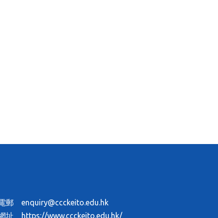
電郵
enquiry@ccckeito.edu.hk
網址
https://www.ccckeito.edu.hk/