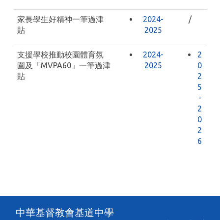
家長學生好精神一筆過津
2024-
/
貼
2025
支援學校推動校園體育氛
2024-
2
圍及「MVPA60」一筆過津
2025
0
貼
2
5
-
2
0
2
6
中華基督教會基道中學