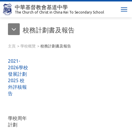
中華基督教會基道中學
T
The Church of Christ in China Kei To Secondary School
o
g
校務計劃書及報告
g
l
e
主頁
學校概覽
校務計劃書及報告
n
a
2021-
v
2026學校
i
發展計劃
g
2025 校
a
外評核報
t
告
i
o
n
學校周年
計劃