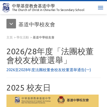
中華基督教會基道中學
T
The Church of Christ in China Kei To Secondary School
o
g
基道中學校友會
g
l
e
主頁
學生活動
基道中學校友會
n
a
2026/28年度「法團校董
v
i
會校友校董選舉」
g
a
2026至2028年度法團校董會校友校董選舉通告(一)
t
i
o
2025 校友日
n