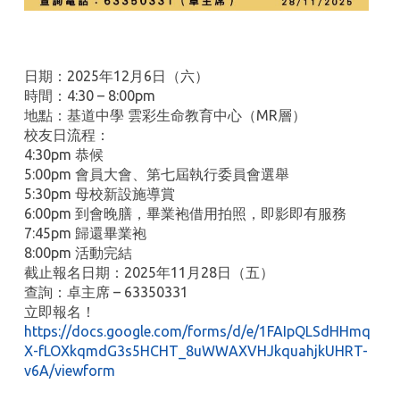
日期：2025年12月6日（六）
時間：4:30 – 8:00pm
地點：基道中學 雲彩生命教育中心（MR層）
校友日流程：
4:30pm 恭候
5:00pm 會員大會、第七屆執行委員會選舉
5:30pm 母校新設施導賞
6:00pm 到會晚膳，畢業袍借用拍照，即影即有服務
7:45pm 歸還畢業袍
8:00pm 活動完結
截止報名日期：2025年11月28日（五）
查詢：卓主席 – 63350331
立即報名！
https://docs.google.com/forms/d/e/1FAIpQLSdHHmq
X-fLOXkqmdG3s5HCHT_8uWWAXVHJkquahjkUHRT-
v6A/viewform