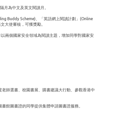
隔月為中文及英文閱讀月。
g Buddy Scheme)、「英語網上閱讀計劃」(Online
生語文大使審核，可獲獎勵。
年以兩個國家安全領域為閱讀主題，增加同學對國家安
度老師選書、校園書展、購書建議大行動、參觀香港中
圖書館圖書證的同學提供集體申請圖書證服務。