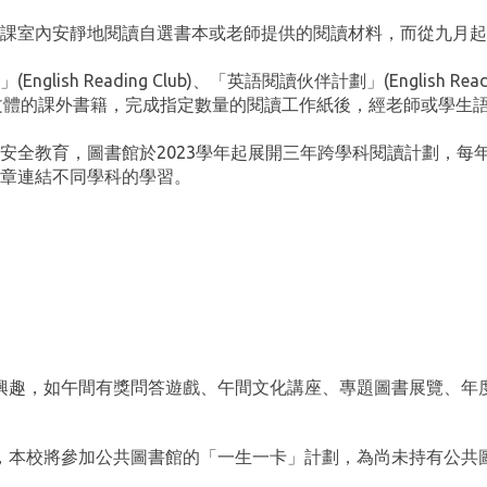
課室內安靜地閱讀自選書本或老師提供的閱讀材料，而從九月起
 Reading Club)、「英語閱讀伙伴計劃」(English Readin
不同種類及文體的課外書籍，完成指定數量的閱讀工作紙後，經老師或學
安全教育，圖書館於2023學年起展開三年跨學科閱讀計劃，每
章連結不同學科的學習。
興趣，如午間有獎問答遊戲、午間文化講座、專題圖書展覽、年
，本校將參加公共圖書館的「一生一卡」計劃，為尚未持有公共