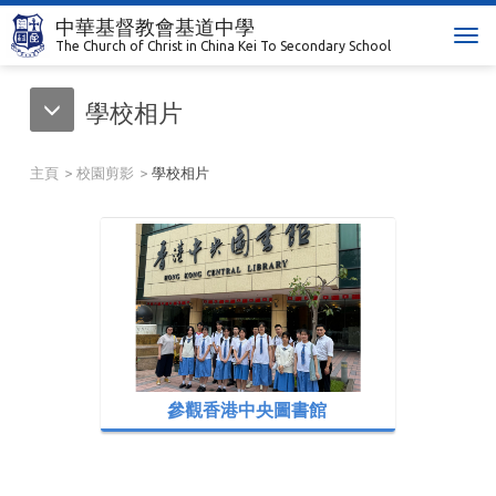
中華基督教會基道中學
T
The Church of Christ in China Kei To Secondary School
o
g
學校相片
g
l
e
主頁
校園剪影
學校相片
n
a
v
i
g
a
t
i
o
n
參觀香港中央圖書館