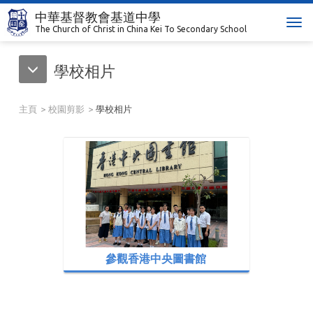
中華基督教會基道中學
T
The Church of Christ in China Kei To Secondary School
o
g
學校相片
g
l
e
主頁
校園剪影
學校相片
n
a
v
i
g
a
t
i
o
n
參觀香港中央圖書館