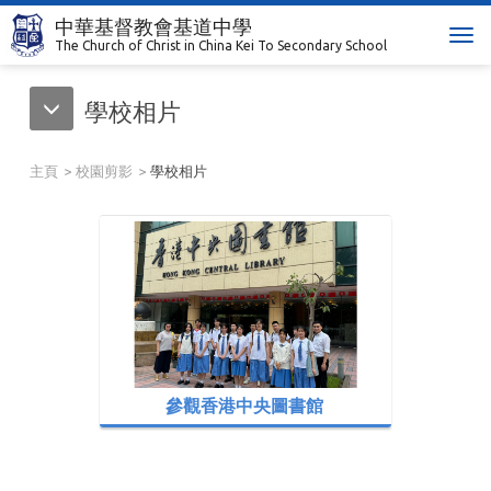
中華基督教會基道中學
T
The Church of Christ in China Kei To Secondary School
o
g
學校相片
g
l
e
主頁
校園剪影
學校相片
n
a
v
i
g
a
t
i
o
n
參觀香港中央圖書館