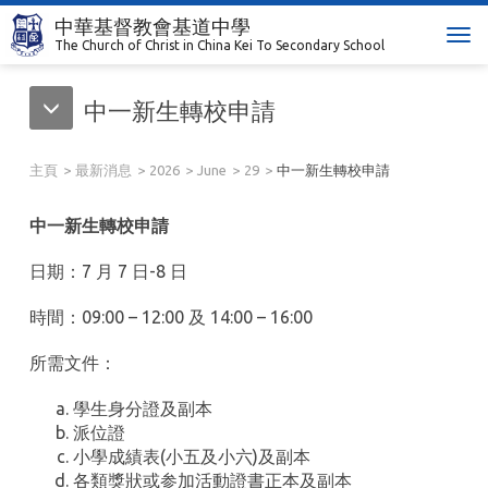
中華基督教會基道中學
T
The Church of Christ in China Kei To Secondary School
o
g
中一新生轉校申請
g
l
e
主頁
最新消息
2026
June
29
中一新生轉校申請
n
a
中一新生轉校申請
v
i
日期：7 月 7 日-8 日
g
a
時間：09:00 – 12:00 及 14:00 – 16:00
t
i
所需文件：
o
n
學生身分證及副本
派位證
小學成績表(小五及小六)及副本
各類獎狀或参加活動證書正本及副本