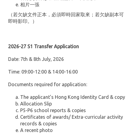
相片一張
（若欠缺文件正本，必須即時回家取來；若欠缺副本可
即時影印。）
2026-27 S1 Transfer Application
Date: 7th & 8th July, 2026
Time: 09:00-12:00 & 14:00-16:00
Documents required for application:
The applicant’s Hong Kong Identity Card & copy
Allocation Slip
P5-P6 school reports & copies
Certificates of awards/ Extra-curricular activity
records & copies
A recent photo