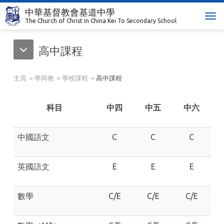
中華基督教會基道中學
T
The Church of Christ in China Kei To Secondary School
o
g
高中課程
g
l
e
主頁
學與教
學校課程
高中課程
n
a
v
科目
中四
中五
中六
i
g
中國語文
C
C
C
a
t
i
英國語文
E
E
E
o
n
數學
C/E
C/E
C/E