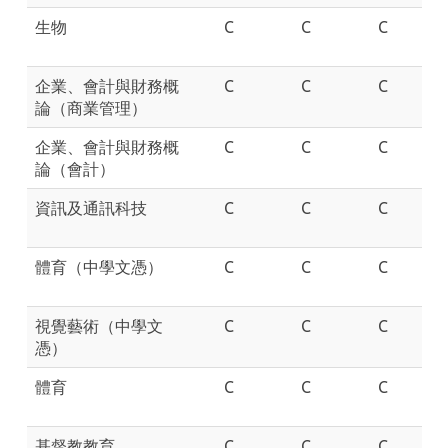
生物
C
C
C
企業、會計與財務概
C
C
C
論（商業管理）
企業、會計與財務概
C
C
C
論（會計）
資訊及通訊科技
C
C
C
體育（中學文憑）
C
C
C
視覺藝術（中學文
C
C
C
憑）
體育
C
C
C
基督教教育
C
C
C