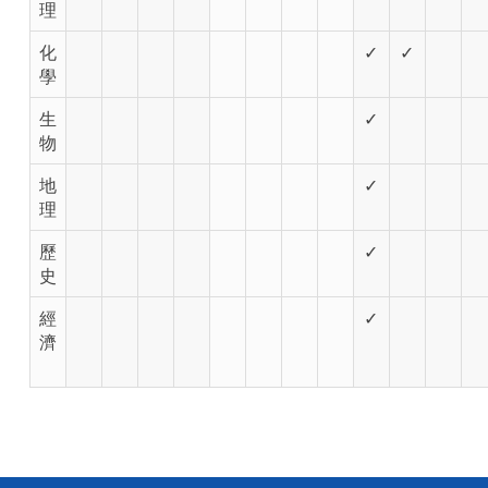
理
化
✓
✓
學
生
✓
物
地
✓
理
歷
✓
史
經
✓
濟