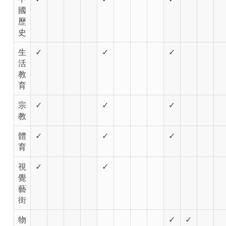
國
歷
史
生
✓
✓
✓
活
教
育
宗
✓
✓
✓
教
體
✓
✓
✓
育
視
✓
✓
覺
藝
街
物
✓
✓