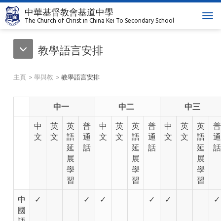
中華基督教會基道中學
T
The Church of Christ in China Kei To Secondary School
o
g
教學語言安排
g
l
e
主頁
學與教
教學語言安排
n
a
v
中一
中二
中三
i
中
英
英
普
中
英
英
普
中
英
英
g
普
文
文
語
通
文
文
語
通
文
文
語
a
通
延
話
延
話
延
t
話
展
展
展
i
學
學
學
o
習
習
習
n
中
✓
✓
✓
✓
✓
✓
國