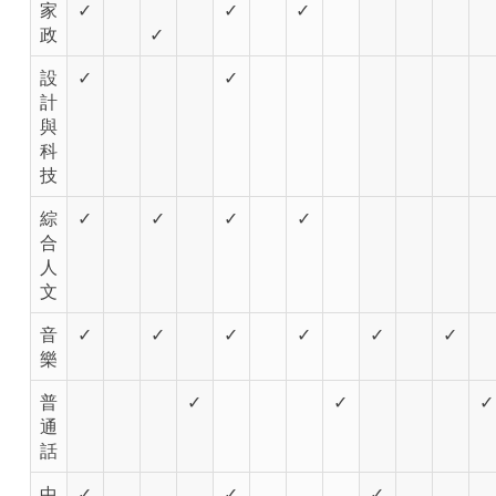
家
✓
✓
✓
政
✓
設
✓
✓
計
與
科
技
綜
✓
✓
✓
✓
合
人
文
音
✓
✓
✓
✓
✓
✓
樂
普
✓
✓
✓
通
話
中
✓
✓
✓