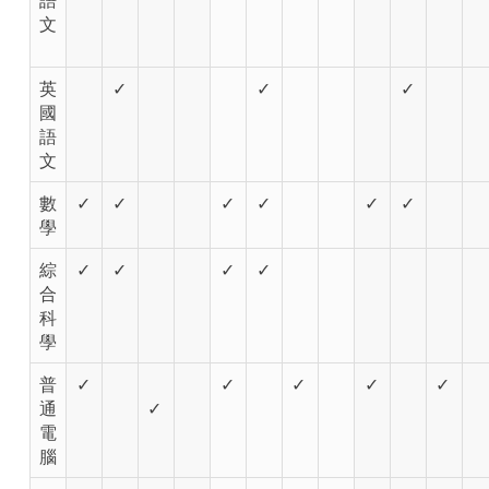
語
文
英
✓
✓
✓
國
語
文
數
✓
✓
✓
✓
✓
✓
學
綜
✓
✓
✓
✓
合
科
學
普
✓
✓
✓
✓
✓
通
✓
電
腦