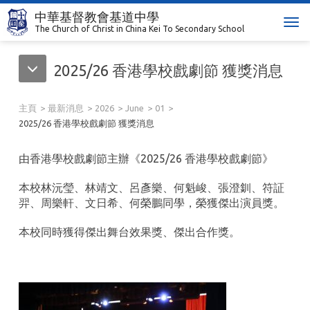
中華基督教會基道中學
T
The Church of Christ in China Kei To Secondary School
o
g
2025/26 香港學校戲劇節 獲獎消息
g
l
e
主頁
最新消息
2026
June
01
n
2025/26 香港學校戲劇節 獲獎消息
a
v
由香港學校戲劇節主辦《2025/26 香港學校戲劇節》
i
g
本校林沅瑩、林靖文、呂彥樂、何魁峻、張澄釧、符証
a
羿、周樂軒、文日希、何榮鵬同學，榮獲傑出演員獎。
t
i
本校同時獲得傑出舞台效果獎、傑出合作獎。
o
n