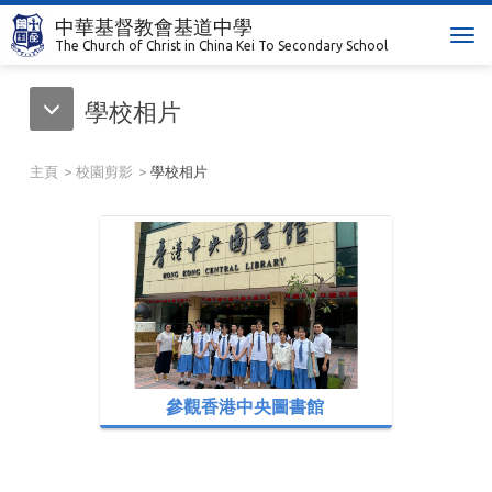
中華基督教會基道中學
T
The Church of Christ in China Kei To Secondary School
o
g
學校相片
g
l
e
主頁
校園剪影
學校相片
n
a
v
i
g
a
t
i
o
n
參觀香港中央圖書館