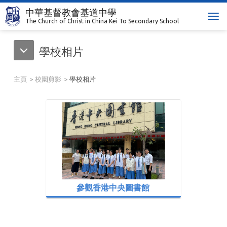
中華基督教會基道中學
T
The Church of Christ in China Kei To Secondary School
o
g
學校相片
g
l
e
主頁
校園剪影
學校相片
n
a
v
i
g
a
t
i
o
n
參觀香港中央圖書館