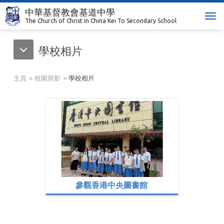
中華基督教會基道中學
T
The Church of Christ in China Kei To Secondary School
o
g
學校相片
g
l
e
主頁
校園剪影
學校相片
n
a
v
i
g
a
t
i
o
n
參觀香港中央圖書館