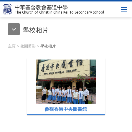
中華基督教會基道中學
T
The Church of Christ in China Kei To Secondary School
o
g
學校相片
g
l
e
主頁
校園剪影
學校相片
n
a
v
i
g
a
t
i
o
n
參觀香港中央圖書館