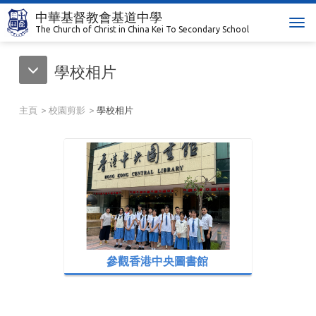
中華基督教會基道中學
T
The Church of Christ in China Kei To Secondary School
o
g
學校相片
g
l
e
主頁
校園剪影
學校相片
n
a
v
i
g
a
t
i
o
n
參觀香港中央圖書館