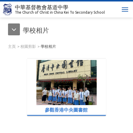
中華基督教會基道中學
T
The Church of Christ in China Kei To Secondary School
o
g
學校相片
g
l
e
主頁
校園剪影
學校相片
n
a
v
i
g
a
t
i
o
n
參觀香港中央圖書館