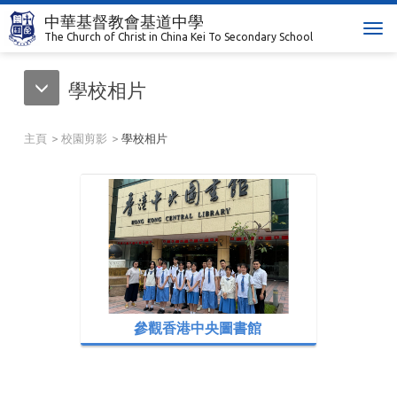
中華基督教會基道中學
T
The Church of Christ in China Kei To Secondary School
o
g
學校相片
g
l
e
主頁
校園剪影
學校相片
n
a
v
i
g
a
t
i
o
n
參觀香港中央圖書館