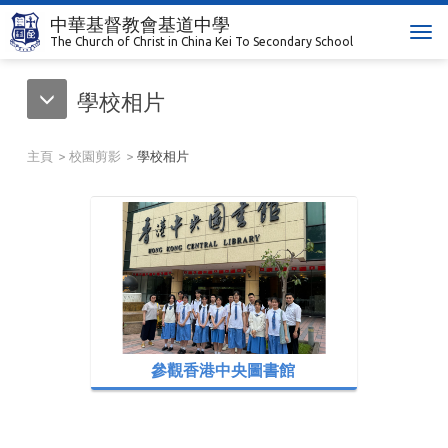
中華基督教會基道中學
T
The Church of Christ in China Kei To Secondary School
o
g
學校相片
g
l
e
主頁
校園剪影
學校相片
n
a
v
i
g
a
t
i
o
n
參觀香港中央圖書館