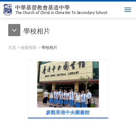
中華基督教會基道中學
T
The Church of Christ in China Kei To Secondary School
o
g
學校相片
g
l
e
主頁
校園剪影
學校相片
n
a
v
i
g
a
t
i
o
n
參觀香港中央圖書館