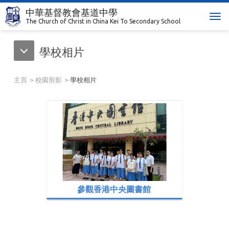
中華基督教會基道中學
T
The Church of Christ in China Kei To Secondary School
o
g
學校相片
g
l
e
主頁
校園剪影
學校相片
n
a
v
i
g
a
t
i
o
n
參觀香港中央圖書館