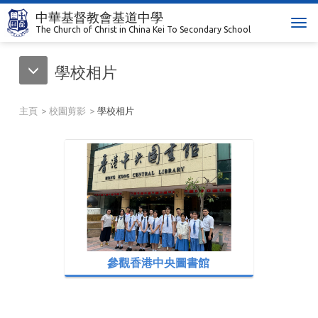
中華基督教會基道中學
T
The Church of Christ in China Kei To Secondary School
o
g
學校相片
g
l
e
主頁
校園剪影
學校相片
n
a
v
i
g
a
t
i
o
n
參觀香港中央圖書館