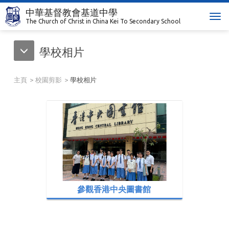
中華基督教會基道中學
T
The Church of Christ in China Kei To Secondary School
o
g
學校相片
g
l
e
主頁
校園剪影
學校相片
n
a
v
i
g
a
t
i
o
n
參觀香港中央圖書館