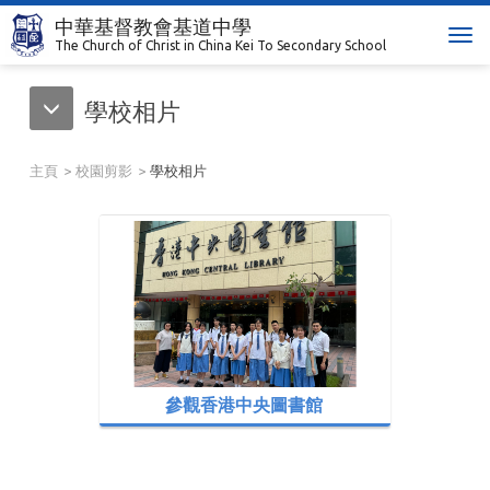
中華基督教會基道中學
T
The Church of Christ in China Kei To Secondary School
o
g
學校相片
g
l
e
主頁
校園剪影
學校相片
n
a
v
i
g
a
t
i
o
n
參觀香港中央圖書館