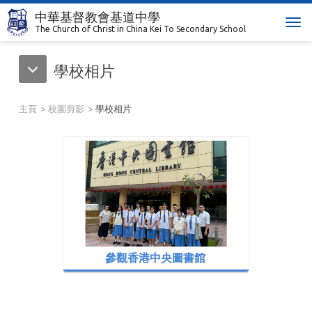
中華基督教會基道中學
T
The Church of Christ in China Kei To Secondary School
o
g
學校相片
g
l
e
主頁
校園剪影
學校相片
n
a
v
i
g
a
t
i
o
n
參觀香港中央圖書館