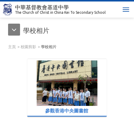
中華基督教會基道中學
T
The Church of Christ in China Kei To Secondary School
o
g
學校相片
g
l
e
主頁
校園剪影
學校相片
n
a
v
i
g
a
t
i
o
n
參觀香港中央圖書館