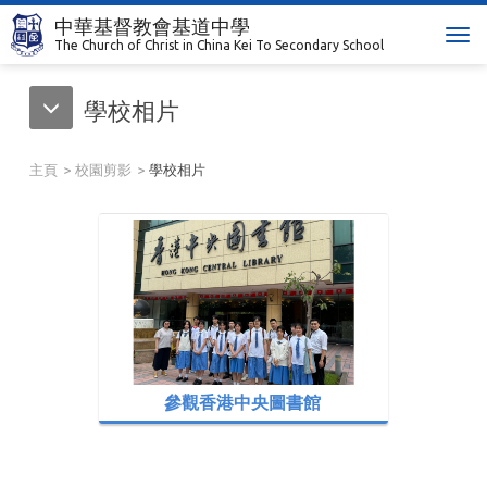
中華基督教會基道中學
T
The Church of Christ in China Kei To Secondary School
o
g
學校相片
g
l
e
主頁
校園剪影
學校相片
n
a
v
i
g
a
t
i
o
n
參觀香港中央圖書館