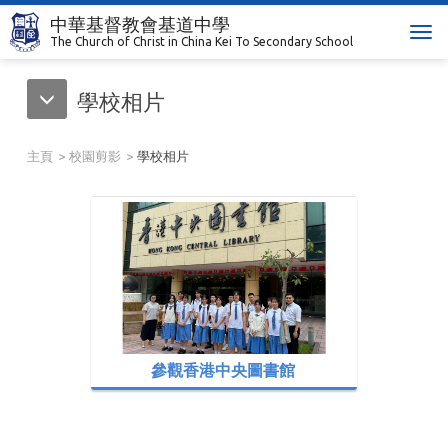
中華基督教會基道中學
T
The Church of Christ in China Kei To Secondary School
o
g
學校相片
g
l
e
主頁
校園剪影
學校相片
n
a
v
i
g
a
t
i
o
n
參觀香港中央圖書館