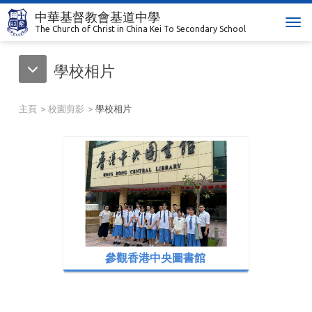
中華基督教會基道中學
T
The Church of Christ in China Kei To Secondary School
o
g
學校相片
g
l
e
主頁
校園剪影
學校相片
n
a
v
i
g
a
t
i
o
n
參觀香港中央圖書館