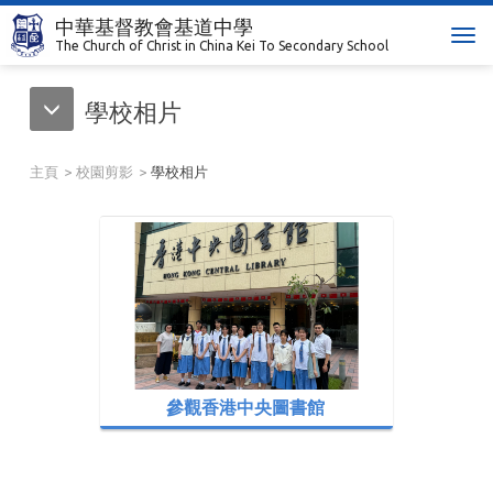
中華基督教會基道中學
T
The Church of Christ in China Kei To Secondary School
o
g
學校相片
g
l
e
主頁
校園剪影
學校相片
n
a
v
i
g
a
t
i
o
n
參觀香港中央圖書館